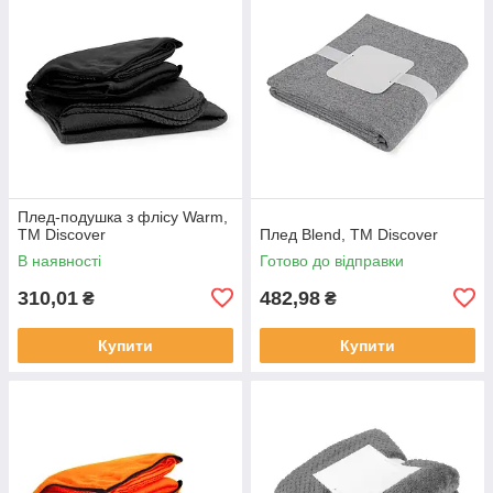
Плед-подушка з флісу Warm,
TM Discover
Плед Blend, ТМ Discover
В наявності
Готово до відправки
310,01
482,98
₴
₴
Купити
Купити