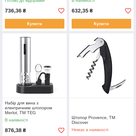
Готово до відправки
В наявності
736,36
632,35
₴
₴
Купити
Купити
Набір для вина з
електричним штопором
Merlot, TM TEG
Штопор Provence, ТМ
В наявності
Discover
876,38
Немає в наявності
₴