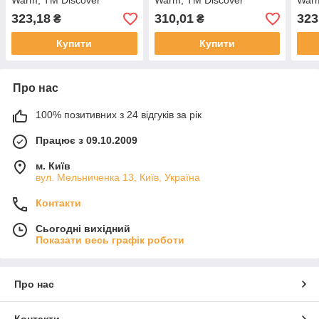
Warm, TM Discover
Warm, TM Discover
Warm
323,18
310,01
323
₴
₴
Купити
Купити
Про нас
100% позитивних з 24 відгуків за рік
Працює з 09.10.2009
м. Київ
вул. Мельниченка 13, Київ, Україна
Контакти
Сьогодні вихідний
Показати весь графік роботи
Про нас