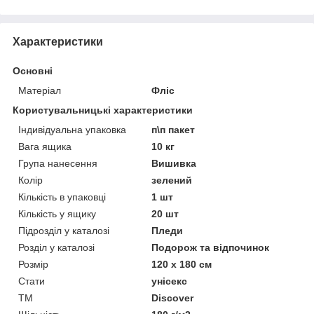
Характеристики
Основні
Матеріал
Фліс
Користувальницькі характеристики
Індивідуальна упаковка
п\п пакет
Вага ящика
10 кг
Група нанесення
Вишивка
Колір
зелений
Кількість в упаковці
1 шт
Кількість у ящику
20 шт
Підрозділ у каталозі
Пледи
Розділ у каталозі
Подорож та відпочинок
Розмір
120 х 180 см
Стати
унісекс
ТМ
Discover