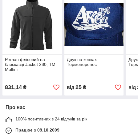
Реглан флісовий на
Друк на кепках.
Друк
блискавці Jacket 280, TM
Термоперенос
Тер
Malfini
831,14
25
₴
від
₴
від
Про нас
100% позитивних з 24 відгуків за рік
Працює з 09.10.2009