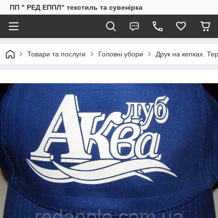
ПП " РЕД ЕППЛ" текстиль та сувенірка
Товари та послуги
Головні убори
Друк на кепках. Т