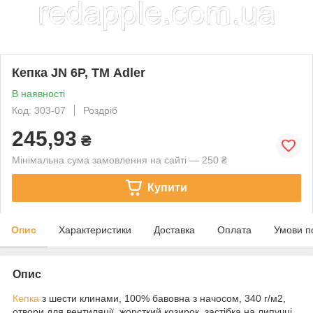
Кепка JN 6P, ТМ Adler
В наявності
Код: 303-07
Роздріб
245,93
₴
Мінімальна сума замовлення на сайті — 250 ₴
Купити
Опис
Характеристики
Доставка
Оплата
Умови п
Опис
Кепка
з шести клинами, 100% бавовна з начосом, 340 г/м2,
отвори для вентиляції, жорсткий козирок, застібка на липучці