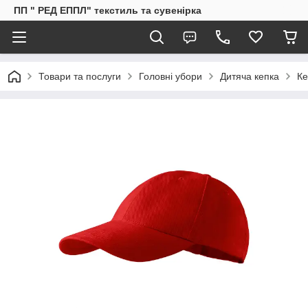
ПП " РЕД ЕППЛ" текстиль та сувенірка
Товари та послуги
Головні убори
Дитяча кепка
Ке