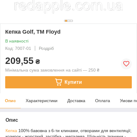
Кепка Golf, TM Floyd
В наявності
Код: 7007-01
Роздріб
209,55
₴
Мінімальна сума замовлення на сайті — 250 ₴
Купити
Опис
Характеристики
Доставка
Оплата
Умови п
Опис
Кепка
100% бавовна з 6-ти клинами, отворами для вентиляції;
козирок - жорсткий, застібка - металева. Щільність тканини -