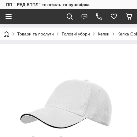
ПП " РЕД ЕППЛ" текстиль та сувенірка
Товари та послуги
Головні убори
Кепки
Кепка Gol