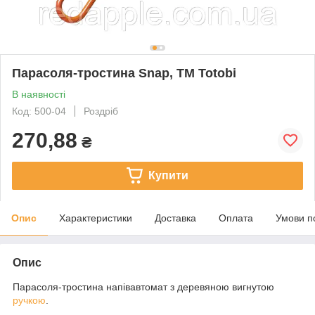
Парасоля-тростина Snap, ТМ Totobi
В наявності
Код: 500-04
Роздріб
270,88
₴
Купити
Опис
Характеристики
Доставка
Оплата
Умови п
Опис
Парасоля-тростина напівавтомат з деревяною вигнутою
ручкою
.