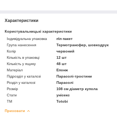
Характеристики
Користувальницькі характеристики
Індивідуальна упаковка
п\п пакет
Група нанесення
Термотрансфер, шовкодрук
Колір
червоний
Кількість в упаковці
12 шт
Кількість у ящику
48 шт
Матеріал
Епонж
Підрозділ у каталозі
Парасолі-тростини
Розділ у каталозі
Парасолі
Розмір
108 см діаметр купола
Стати
унісекс
ТМ
Totobi
Приховати