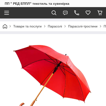
ПП " РЕД ЕППЛ" текстиль та сувенірка
Товари та послуги
Парасолі
Парасолі-тростини
П