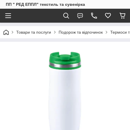
ПП " РЕД ЕППЛ" текстиль та сувенірка
Товари та послуги
Подорож та відпочинок
Термоси т