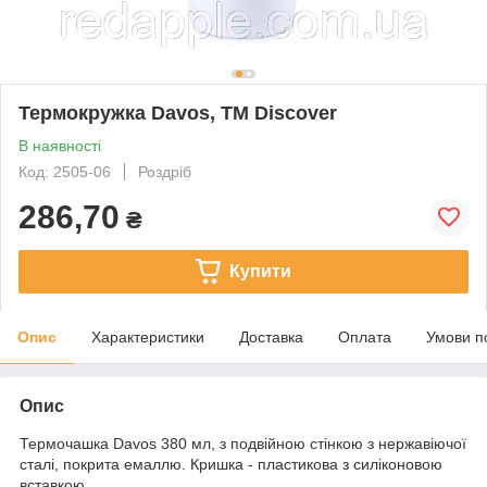
Термокружка Davos, ТМ Discover
В наявності
Код: 2505-06
Роздріб
286,70
₴
Купити
Опис
Характеристики
Доставка
Оплата
Умови п
Опис
Термочашка Davos 380 мл, з подвійною стінкою з нержавіючої
сталі, покрита емаллю. Кришка - пластикова з силіконовою
вставкою.