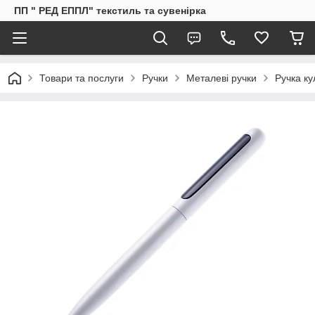
ПП " РЕД ЕППЛ" текстиль та сувенірка
Товари та послуги
Ручки
Металеві ручки
Ручка ку