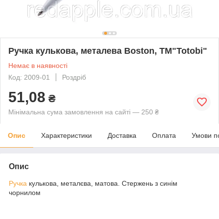
Ручка кулькова, металева Boston, ТМ"Totobi"
Немає в наявності
Код: 2009-01
Роздріб
51,08
₴
Мінімальна сума замовлення на сайті — 250 ₴
Опис
Характеристики
Доставка
Оплата
Умови п
Опис
Ручка
кулькова, металєва, матова. Стержень з синім
чорнилом