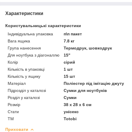
Характеристики
Користувальницькі характеристики
Індивідуальна упаковка
п\п пакет
Вага ящика
7.8 кг
Група нанесення
Термодрук, шовкодрук
Для ноутбука з діагоналлю
15"
Колір
сірий
Кількість в упаковці
1 шт
Кількість у ящику
15 шт
Матеріал
Поліестер під імітацію джуту
Підрозділ у каталозі
Сумки для ноутбуків
Розділ у каталозі
Сумки
Розмір
38 х 28 х 6 см
Стати
унісекс
ТМ
Totobi
Приховати