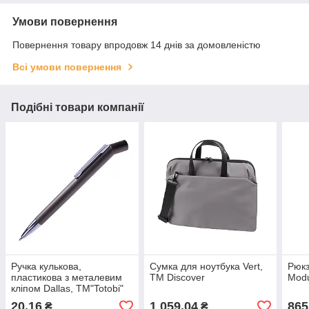
Умови повернення
Повернення товару впродовж 14 днів за домовленістю
Всі умови повернення
Подібні товари компанії
Ручка кулькова,
Сумка для ноутбука Vert,
Рюкз
пластикова з металевим
ТМ Discover
Modu
кліпом Dallas, ТМ"Totobi"
20,16
1 059,04
865
₴
₴