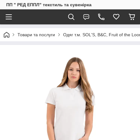
ПП " РЕД ЕППЛ" текстиль та сувенірка
Товари та послуги
Одяг т.м. SOL'S, B&C, Fruit of the Lo