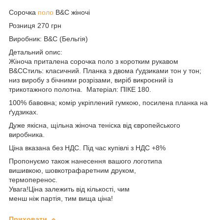
Сорочка
поло
B&C жіночі
Розниця 270 грн
Виробник:
B&C (Бельгія)
Детальний опис:
Жіноча приталена сорочка поло з коротким рукавом
B&C
Стиль: класичний. Планка з двома ґудзиками тон у тон;
низ виробу з бічними розрізами, виріб викроєний із
трикотажного полотна. Матеріал: ПІКЕ 180.
100% бавовна; комір укріплений гумкою, посилена планка на
ґудзиках.
Дуже якісна, щільна жіноча теніска від європейського
виробника.
Ціна вказана без НДС. Під час купівлі з НДС +8%
Пропонуємо також нанесення вашого логотипа
вишивкою, шовкотрафаретним друком,
термоперенос.
Увага!Ціна залежить від кількості, чим
менш ніж партія, тим вища ціна!
Приховати