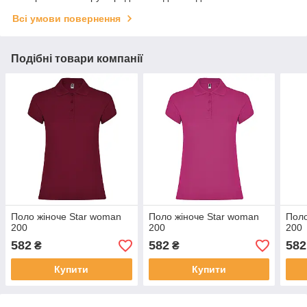
Всі умови повернення
Подібні товари компанії
Поло жіноче Star woman
Поло жіноче Star woman
Поло
200
200
200
582
582
582
₴
₴
Купити
Купити