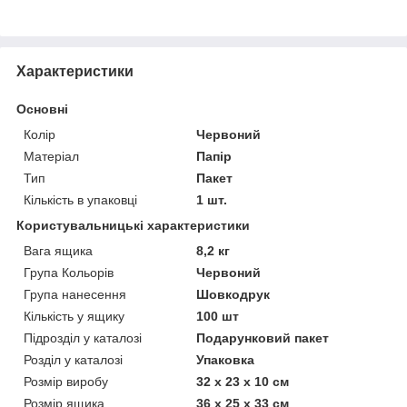
Характеристики
Основні
Колір
Червоний
Матеріал
Папір
Тип
Пакет
Кількість в упаковці
1 шт.
Користувальницькі характеристики
Вага ящика
8,2 кг
Група Кольорів
Червоний
Група нанесення
Шовкодрук
Кількість у ящику
100 шт
Підрозділ у каталозі
Подарунковий пакет
Розділ у каталозі
Упаковка
Розмір виробу
32 х 23 х 10 см
Розмір ящика
36 х 25 х 33 см