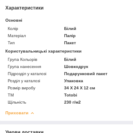
Характеристики
Основні
Колір
Білий
Матеріал
Папір
Тип
Пакет
Користувальницькі характеристики
Група Кольорів
Білий
Група нанесення
Шовкодрук
Підрозділ у каталозі
Подарунковий пакет
Розділ у каталозі
Упаковка
Розмір виробу
34 Х 24 Х 12 см
ТМ
Totobi
Щільність
230 г/м2
Приховати
Умови доставки