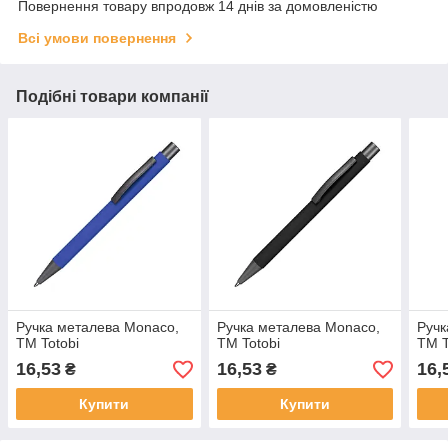
Повернення товару впродовж 14 днів за домовленістю
Всі умови повернення
Подібні товари компанії
Ручка металева Monaco,
Ручка металева Monaco,
Ручк
TM Totobi
TM Totobi
TM T
16,53
16,53
16,
₴
₴
Купити
Купити