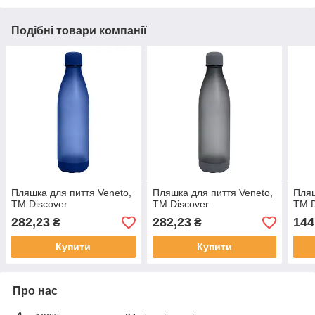
Подібні товари компанії
Пляшка для пиття Veneto,
Пляшка для пиття Veneto,
Пляш
TM Discover
TM Discover
ТМ D
282,23
282,23
144
₴
₴
Купити
Купити
Про нас