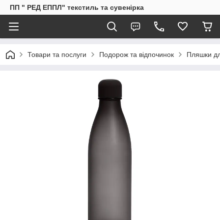
ПП " РЕД ЕППЛ" текстиль та сувенірка
Товари та послуги
Подорож та відпочинок
Пляшки дл