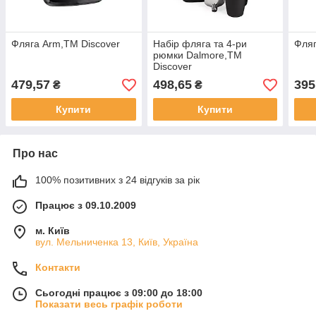
Фляга Arm,TM Discover
Набір фляга та 4-ри
Фляг
рюмки Dalmore,TM
Discover
479,57
498,65
395
₴
₴
Купити
Купити
Про нас
100% позитивних з 24 відгуків за рік
Працює з 09.10.2009
м. Київ
вул. Мельниченка 13, Київ, Україна
Контакти
Сьогодні працює з 09:00 до 18:00
Показати весь графік роботи