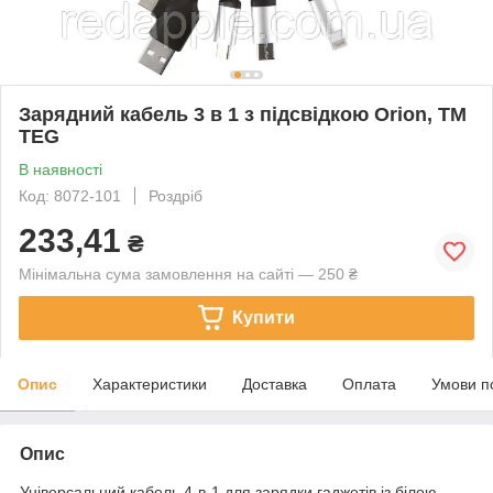
Зарядний кабель 3 в 1 з підсвідкою Orion, ТМ
TEG
В наявності
Код: 8072-101
Роздріб
233,41
₴
Мінімальна сума замовлення на сайті — 250 ₴
Купити
Опис
Характеристики
Доставка
Оплата
Умови п
Опис
Універсальний кабель 4-в-1 для зарядки гаджетів із білою