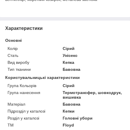
Характеристики
Основні
Колір
Сірий
Стать
Унісекс
Вид виробу
Кепка
Тип тканини
Бавовна
Користувальницькі характеристики
Група Кольорів
Сірий
Група нанесення
Термотрансфер, шовкодрук,
вишивка
Матеріал
Бавовна
Підрозділ у каталозі
Кепки
Розділ у каталозі
Головні убори
ТМ
Floyd