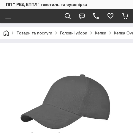
ПП " РЕД ЕППЛ" текстиль та сувенірка
Товари та послуги
Головні убори
Кепки
Кепка Ove