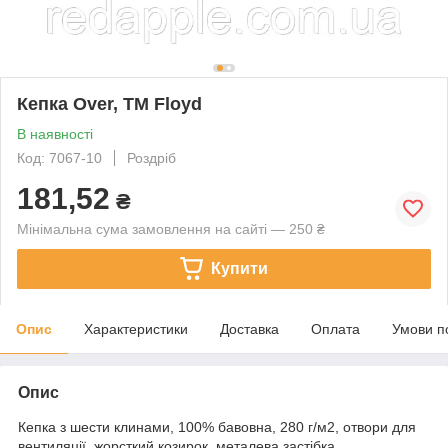
Кепка Over, TM Floyd
В наявності
Код: 7067-10
Роздріб
181,52
₴
Мінімальна сума замовлення на сайті — 250 ₴
Купити
Опис
Характеристики
Доставка
Оплата
Умови п
Опис
Кепка з шести клинами, 100% бавовна, 280 г/м2, отвори для
вентиляції, жорсткий козирок, металева застібка