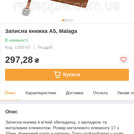
Записна книжка A5, Malaga
В наявності
Код: 1293-07
Роздріб
297,28
₴
Купити
Опис
Характеристики
Доставка
Оплата
Умови п
Опис
Записна книжка в м’якій обкладинці, з закладкою та
металевим елементом. Розмір металевого елементу 17 х
20мм. Кремовий папір в клітинку. Торці пофарбовані у колір