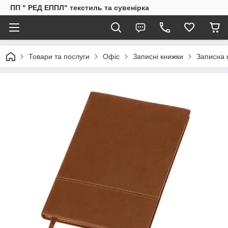
ПП " РЕД ЕППЛ" текстиль та сувенірка
Товари та послуги
Офіс
Записні книжки
Записна 