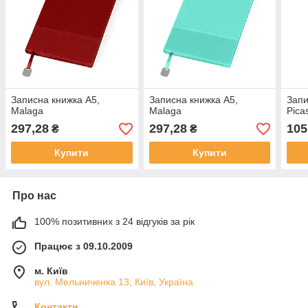
Записна книжка A5,
Записна книжка A5,
Запи
Malaga
Malaga
Pica
297,28
297,28
105
₴
₴
Купити
Купити
Про нас
100% позитивних з 24 відгуків за рік
Працює з 09.10.2009
м. Київ
вул. Мельниченка 13, Київ, Україна
Контакти