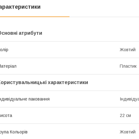
арактеристики
Основні атрибути
олір
Жовтий
атеріал
Пластик
Користувальницькі характеристики
ндивідуальне паковання
Індивіду
исота
22 см
рупа Кольорів
Жовтий