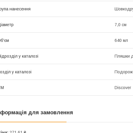
рупа нанесення
Шовкодру
іаметр
7,0 см
б'єм
640 мл
ідрозділ у каталозі
Пляшки д
озділ у каталозі
Подорож 
ТМ
Discover
нформація для замовлення
іна:
271,61 ₴