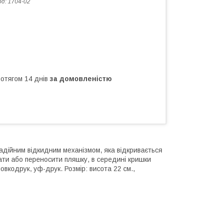
од:
1704-02
ротягом 14 днів
за домовленістю
надійним відкидним механізмом, яка відкривається
мати або переносити пляшку, в середині кришки
овкодрук, уф-друк. Розмір: висота 22 см.,