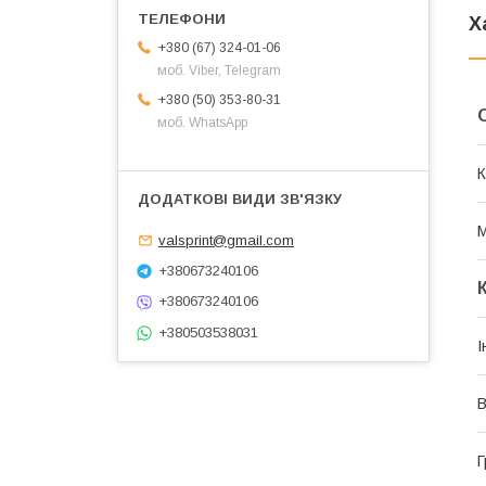
Х
+380 (67) 324-01-06
моб. Viber, Telegram
+380 (50) 353-80-31
моб. WhatsApp
К
М
valsprint@gmail.com
+380673240106
+380673240106
+380503538031
І
В
Г