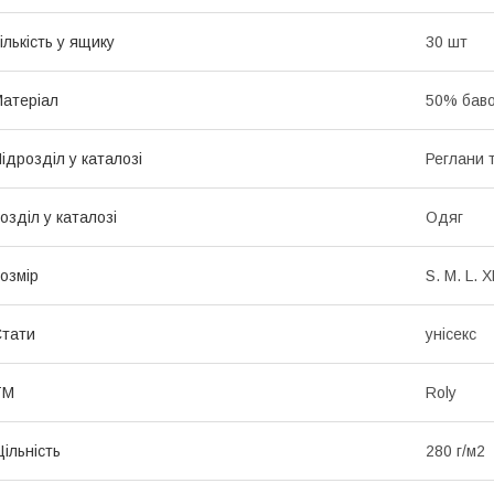
ількість у ящику
30 шт
атеріал
50% баво
ідрозділ у каталозі
Реглани 
озділ у каталозі
Одяг
озмір
S. M. L. 
тати
унісекс
ТМ
Roly
ільність
280 г/м2