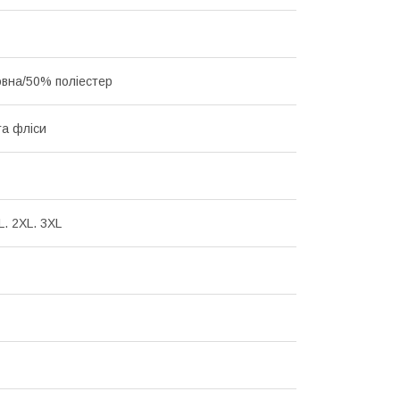
вна/50% поліестер
та фліси
XL. 2XL. 3XL