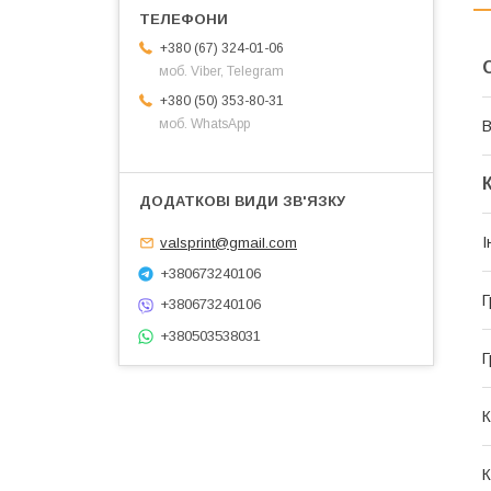
+380 (67) 324-01-06
моб. Viber, Telegram
+380 (50) 353-80-31
моб. WhatsApp
В
І
valsprint@gmail.com
+380673240106
Г
+380673240106
+380503538031
Г
К
К