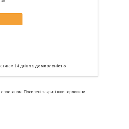
-46
ротягом 14 днів
за домовленістю
з еластаном. Посилені закриті шви горловини