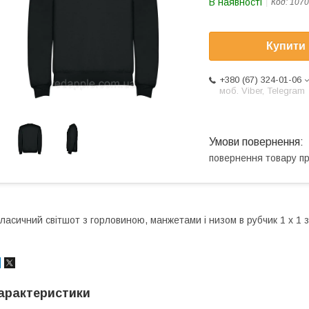
В наявності
Код:
1070
Купити
+380 (67) 324-01-06
моб. Viber, Telegram
повернення товару п
ласичний світшот з горловиною, манжетами і низом в рубчик 1 x 1 
арактеристики