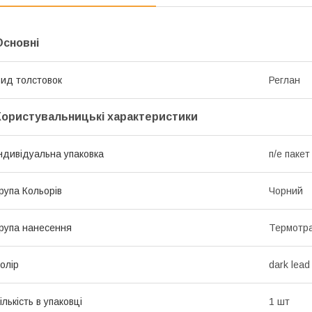
Основні
ид толстовок
Реглан
Користувальницькі характеристики
ндивідуальна упаковка
п/е пакет
рупа Кольорів
Чорний
рупа нанесення
Термотра
олір
dark lead
ількість в упаковці
1 шт