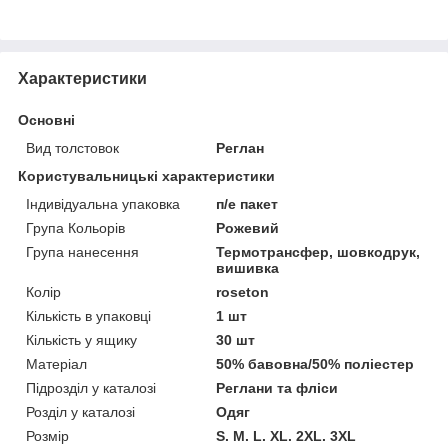
Характеристики
Основні
Вид толстовок
Реглан
Користувальницькі характеристики
Індивідуальна упаковка
п/е пакет
Група Кольорів
Рожевий
Група нанесення
Термотрансфер, шовкодрук,
вишивка
Колір
roseton
Кількість в упаковці
1 шт
Кількість у ящику
30 шт
Матеріал
50% бавовна/50% поліестер
Підрозділ у каталозі
Реглани та фліси
Розділ у каталозі
Одяг
Розмір
S. M. L. XL. 2XL. 3XL