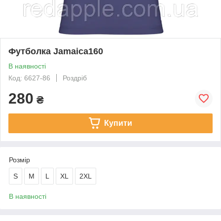
Футболка Jamaica160
В наявності
Код: 6627-86
Роздріб
280
₴
Купити
Розмір
S
M
L
XL
2XL
В наявності