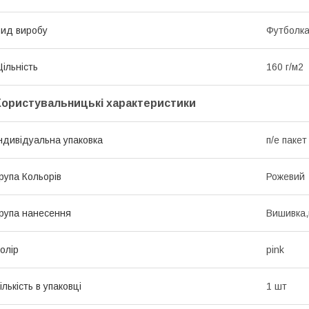
ид виробу
Футболк
ільність
160 г/м2
Користувальницькі характеристики
ндивідуальна упаковка
п/е пакет
рупа Кольорів
Рожевий
рупа нанесення
Вишивка,
олір
pink
ількість в упаковці
1 шт