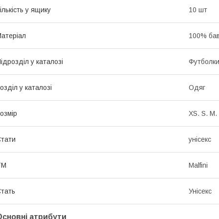
ількість у ящику
10 шт
атеріал
100% ба
ідрозділ у каталозі
Футболк
озділ у каталозі
Одяг
озмір
XS. S. M.
тати
унісекс
ТМ
Malfini
тать
Унісекс
Основні атрибути