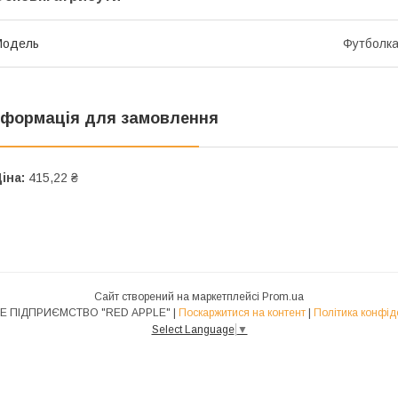
Модель
Футболк
нформація для замовлення
іна:
415,22 ₴
Сайт створений на маркетплейсі
Prom.ua
ПРИВАТНЕ ПІДПРИЄМСТВО "RED APPLE" |
Поскаржитися на контент
|
Політика конфід
Select Language
▼