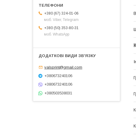
В
+380 (67) 324-01-06
моб. Viber, Telegram
+380 (50) 353-80-31
Щ
моб. WhatsApp
І
valsprint@gmail.com
+380673240106
Г
+380673240106
+380503538031
Г
К
К