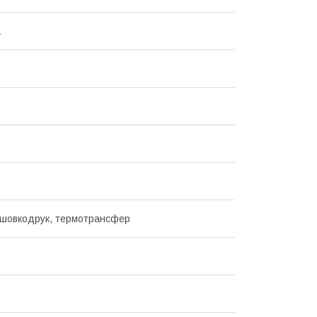
а
шовкодрук, термотрансфер