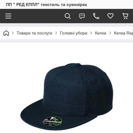
ПП " РЕД ЕППЛ" текстиль та сувенірка
Товари та послуги
Головні убори
Кепки
Кепка Rap