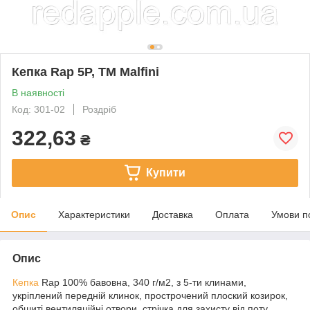
Кепка Rap 5P, ТМ Malfini
В наявності
Код: 301-02
Роздріб
322,63
₴
Купити
Опис
Характеристики
Доставка
Оплата
Умови п
Опис
Кепка
Rap 100% бавовна, 340 г/м2, з 5-ти клинами,
укріплений передній клинок, прострочений плоский козирок,
обшиті вентиляційні отвори, стрічка для захисту від поту,