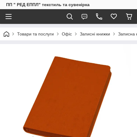
ПП " РЕД ЕППЛ" текстиль та сувенірка
Товари та послуги
Офіс
Записні книжки
Записна 