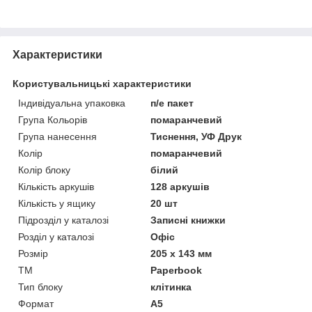
Характеристики
Користувальницькі характеристики
Індивідуальна упаковка
п/е пакет
Група Кольорів
помаранчевий
Група нанесення
Тиснення, УФ Друк
Колір
помаранчевий
Колір блоку
білий
Кількість аркушів
128 аркушів
Кількість у ящику
20 шт
Підрозділ у каталозі
Записні книжки
Розділ у каталозі
Офіс
Розмір
205 х 143 мм
ТМ
Paperbook
Тип блоку
клітинка
Формат
А5