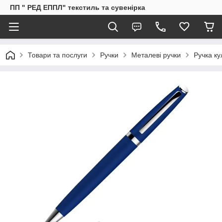
ПП " РЕД ЕППЛ" текстиль та сувенірка
Товари та послуги
Ручки
Металеві ручки
Ручка ку