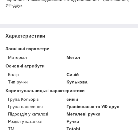
УФ-друк
Характеристики
Зовнішні параметри
Матеріал
Метал
Основні атрибути
Колір
Синій
Тип ручки
Кулькова
Користувальницькі характеристики
Група Кольорів
синій
Група нанесення
Гравіювання та УФ друк
Підрозділ у каталозі
Металеві ручки
Розділ у каталозі
Ручки
ТМ
Totobi