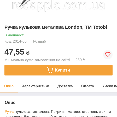
Ручка кулькова металева London, TM Totobi
В наявності
Код: 2014-05
Роздріб
47,55
₴
Мінімальна сума замовлення на сайті — 250 ₴
Купити
Опис
Характеристики
Доставка
Оплата
Умови п
Опис
Ручка
кулькова, металева. Покриття матове, стержень з синім
чорнилом. Рекомендований метод нанесення - гравіювання,