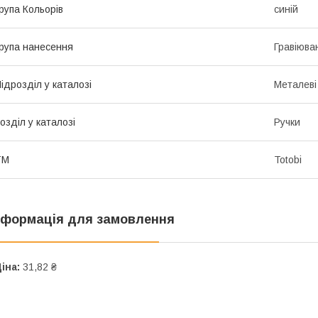
рупа Кольорів
синій
рупа нанесення
Гравіюва
ідрозділ у каталозі
Металеві
озділ у каталозі
Ручки
ТМ
Totobi
нформація для замовлення
іна:
31,82 ₴