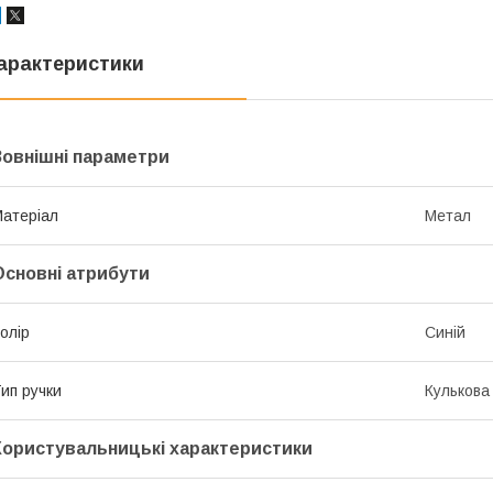
арактеристики
Зовнішні параметри
атеріал
Метал
Основні атрибути
олір
Синій
ип ручки
Кулькова
Користувальницькі характеристики