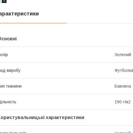
арактеристики
Основні
олір
Зелений
ид виробу
Футболк
ип тканини
Бавовна
ільність
190 г/м2
Користувальницькі характеристики