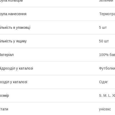
рупа Кольорів
зелений
рупа нанесення
Термотр
ількість в упаковці
5 шт
ількість у ящику
50 шт
атеріал
100% ба
ідрозділ у каталозі
Футболк
озділ у каталозі
Одяг
озмір
S. M. L. 
тати
унісекс