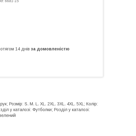
од:
6681-15
ротягом 14 днів
за домовленістю
 Розмір: S. M. L. XL. 2XL. 3XL. 4XL. 5XL; Колір:
озділ у каталозі: Футболки; Розділ у каталозі:
 зелений