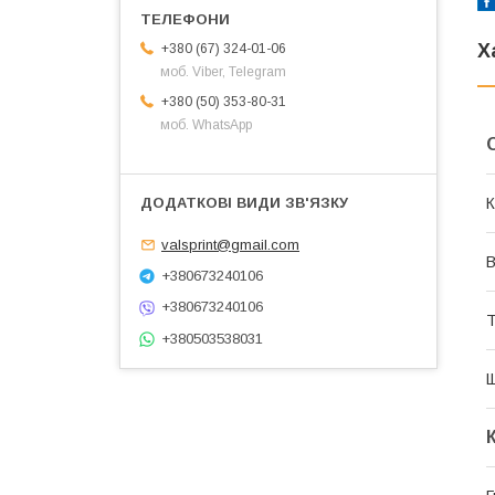
Х
+380 (67) 324-01-06
моб. Viber, Telegram
+380 (50) 353-80-31
моб. WhatsApp
К
valsprint@gmail.com
В
+380673240106
+380673240106
Т
+380503538031
Щ