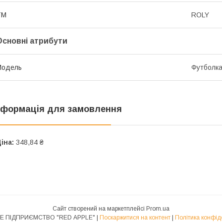
ТМ
ROLY
Основні атрибути
Модель
Футболк
нформація для замовлення
іна:
348,84 ₴
Сайт створений на маркетплейсі
Prom.ua
ПРИВАТНЕ ПІДПРИЄМСТВО "RED APPLE" |
Поскаржитися на контент
|
Політика конфід