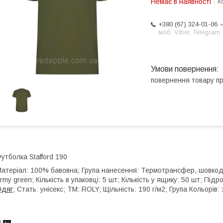
Немає в наявності
К
+380 (67) 324-01-06
моб. Viber, Telegram
повернення товару п
утболка Stafford 190
атеріал: 100% бавовна; Група нанесення: Термотрансфер, шовкодрук;
rmy green; Кількість в упаковці: 5 шт; Кількість у ящику: 50 шт; Підр
Одяг
; Стать: унісекс; ТМ: ROLY; Щільність: 190 г/м2; Група Кольорів: