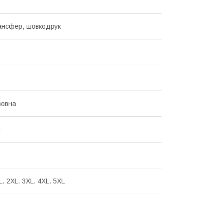
ансфер, шовкодрук
вовна
и
XL. 2XL. 3XL. 4XL. 5XL