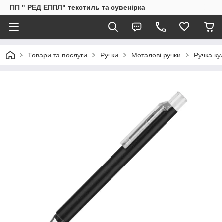
ПП " РЕД ЕППЛ" текстиль та сувенірка
Товари та послуги
Ручки
Металеві ручки
Ручка ку