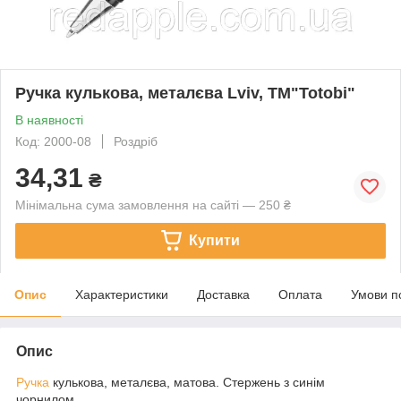
Ручка кулькова, металєва Lviv, ТМ"Totobi"
В наявності
Код: 2000-08
Роздріб
34,31
₴
Мінімальна сума замовлення на сайті — 250 ₴
Купити
Опис
Характеристики
Доставка
Оплата
Умови п
Опис
Ручка
кулькова, металєва, матова. Стержень з синім
чорнилом