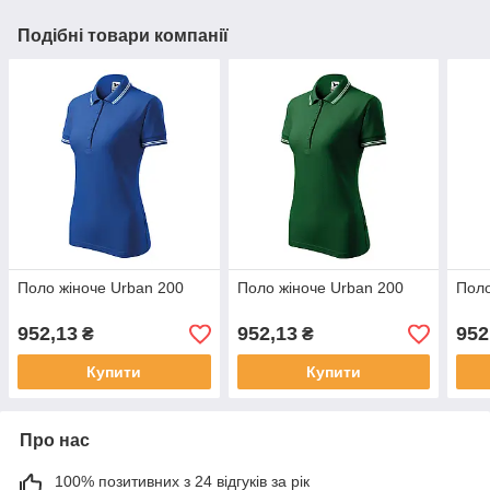
Подібні товари компанії
Поло жіноче Urban 200
Поло жіноче Urban 200
Поло
952,13
952,13
952
₴
₴
Купити
Купити
Про нас
100% позитивних з 24 відгуків за рік