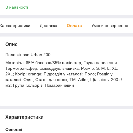
В наявності
Характеристики
Доставка
Оплата
Умови повернення
Опис
Поло жіноче Urban 200
Матеріал: 65% бавовна/35% поліестер; Група нанесення:
Термотрансфер, шовкодрук, вишивка; Розмір: S. M. L. XL.
2XL; Колір: orange; Підрозділ у каталозі: Поло; Розділ у
каталозі: Одяг; Стать: для жінок; ТМ: Adler; Щільність: 200 г/
м2; Група Кольорів: Помаранчевий
Характеристики
Основні