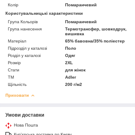
Колір
Помаранчевий
Користувальницькі характеристики
Група Кольорів
Помаранчевий
Група нанесення
Термотрансфер, шовкодрук,
вишивка
Матеріал
65% бавовна/35% поліестер
Підрозділ у каталозі
Поло
Розділ у каталозі
Одяг
Розмір
2XL
Стати
для жінок
ТМ
Adler
Щільність
200 г/м2
Приховати
Умови доставки
Нова Пошта
Кур'єрська доставка по Києву.