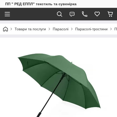
ПП " РЕД ЕППЛ" текстиль та сувенірка
Товари та послуги
Парасолі
Парасолі-тростини
П