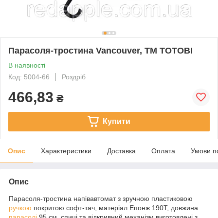
Парасоля-тростина Vancouver, ТМ TOTOBI
В наявності
Код: 5004-66
Роздріб
466,83
₴
Купити
Опис
Характеристики
Доставка
Оплата
Умови п
Опис
Парасоля-тростина напівавтомат з зручною пластиковою
ручкою
покритою софт-тач, матеріал Епонж 190Т, довжина
парасолі
95 см, спиці та відкривний механізм виготовлені з