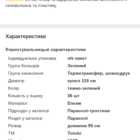
скловолокна та пластику.
Характеристики
Користувальницькі характеристики
Індивідуальна упаковка
п/е пакет
Група Кольорів
Зелений
Група нанесення
Термотрансфер, шовкодрук
Діаметр
купол 119 см
Колір
темно-зелений
Кількість у ящику
36 шт
Матеріал
Епонж
Підрозділ у каталозі
Парасолі-тростини
Розділ у каталозі
Парасолі
Розмір
довжина 95 см
ТМ
Totobi