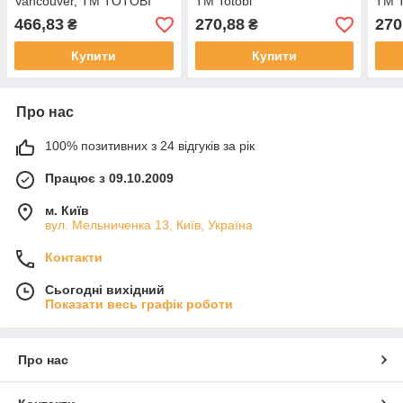
Vancouver, ТМ TOTOBI
ТМ Totobi
ТМ T
466,83
270,88
270
₴
₴
Купити
Купити
Про нас
100% позитивних з 24 відгуків за рік
Працює з 09.10.2009
м. Київ
вул. Мельниченка 13, Київ, Україна
Контакти
Сьогодні вихідний
Показати весь графік роботи
Про нас