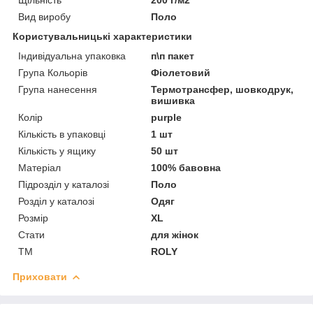
Вид виробу
Поло
Користувальницькі характеристики
Індивідуальна упаковка
п\п пакет
Група Кольорів
Фіолетовий
Група нанесення
Термотрансфер, шовкодрук,
вишивка
Колір
purple
Кількість в упаковці
1 шт
Кількість у ящику
50 шт
Матеріал
100% бавовна
Підрозділ у каталозі
Поло
Розділ у каталозі
Одяг
Розмір
XL
Стати
для жінок
ТМ
ROLY
Приховати