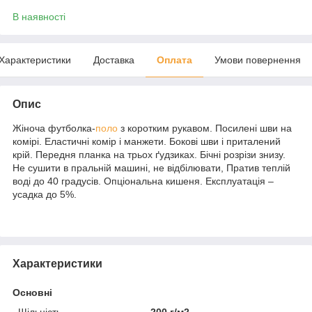
В наявності
Характеристики
Доставка
Оплата
Умови повернення
Опис
Жіноча футболка-
поло
з коротким рукавом. Посилені шви на
комірі. Еластичні комір і манжети. Бокові шви і приталений
крій. Передня планка на трьох ґудзиках. Бічні розрізи знизу.
Не сушити в пральній машині, не відбілювати, Пратив теплій
воді до 40 градусів. Опціональна кишеня. Експлуатація –
усадка до 5%.
Характеристики
Основні
Щільність
200 г/м2