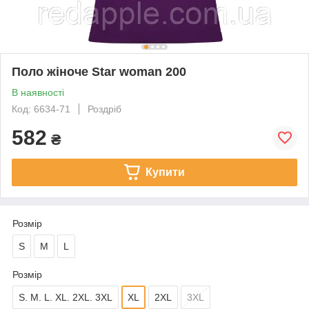
Поло жіноче Star woman 200
В наявності
Код: 6634-71
Роздріб
582
₴
Купити
Розмір
S
M
L
Розмір
S. M. L. XL. 2XL. 3XL
XL
2XL
3XL