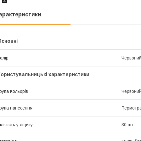
арактеристики
Основні
олір
Червони
Користувальницькі характеристики
рупа Кольорів
Червони
рупа нанесення
Термотр
ількість у ящику
30 шт