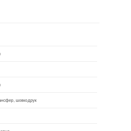
й
й
ансфер, шовкодрук