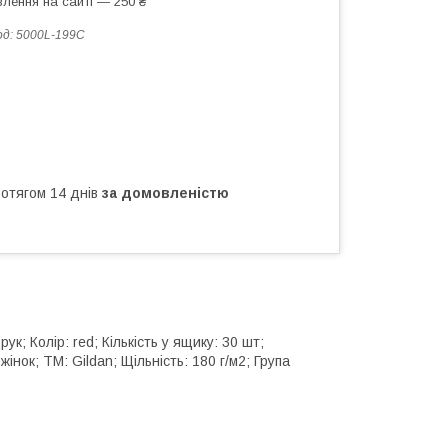
лення на сайті — 250 ₴
од:
5000L-199C
ротягом 14 днів
за домовленістю
; Колір: red; Кількість у ящику: 30 шт;
жінок; ТМ: Gildan; Щільність: 180 г/м2; Група