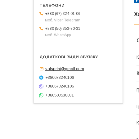
Х
+380 (67) 324-01-06
моб. Viber, Telegram
+380 (50) 353-80-31
моб. WhatsApp
К
valsprint@gmail.com
+380673240106
+380673240106
Г
+380503538031
Г
К