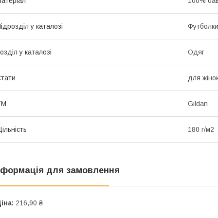
атеріал
100% ба
ідрозділ у каталозі
Футболк
озділ у каталозі
Одяг
тати
для жіно
ТМ
Gildan
ільність
180 г/м2
нформація для замовлення
іна:
216,90 ₴