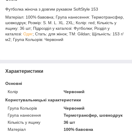
Футболка жіноча з довгим рукавом SoftStyle 153
Матеріал: 100% бавовна; Група нанесення: Термотрансфер,
шовкодрук; Розмір: S. M. L. XL. 2XL; Колір: red; Кількість у
ящику: 36 шт; Підрозділ у каталозі: Футболки; Розділ у
каталозі:
Одяг
; Стать: для жінок; ТМ: Gildan; Щільність: 153 г/
м2; Група Кольорів: Червоний
Характеристики
Основні
Колір
Червоний
Користувальницькі характеристики
Група Кольорів
Червоний
Група нанесення
Термотрансфер, шовкодрук
Кількість у ящику
36 шт
Матеріал
100% бавовна